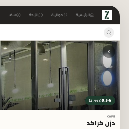
تخطي إلى المحتوى الرئيسي
الرئيسية
حواليك
الزبدة
سفر
9.5
🔥
)
1,467
(
CAFE
دزن كراكد