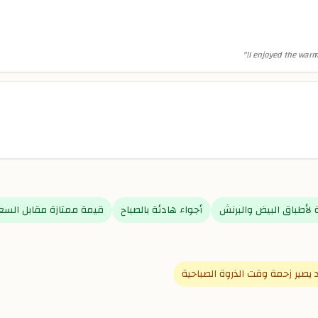
"
I enjoyed the warm
لأطباق البيض والبرنش
أجواء هادئة بالصباح
قيمة ممتازة مقابل السع
 يصير زحمة وقت الذروة الصباحية