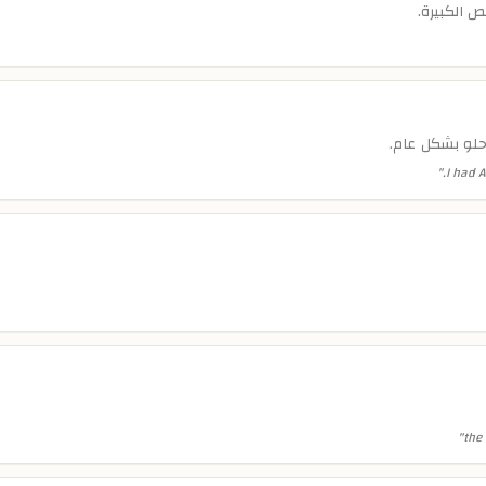
 الكبيرة.
حلو بشكل عام.
"
I had A
"
the 