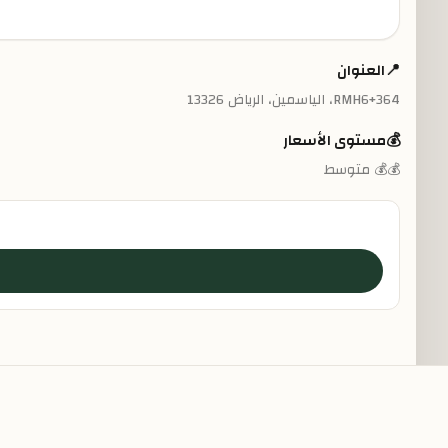
📍
العنوان
RMH6+364، الياسمين، الرياض 13326
💰
مستوى الأسعار
💰💰 متوسط