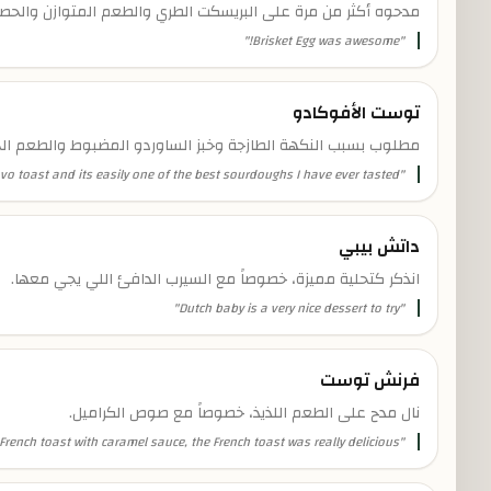
مدحوه أكثر من مرة على البريسكت الطري والطعم المتوازن والحصص
"
Brisket Egg was awesome!
"
توست الأفوكادو
مطلوب بسبب النكهة الطازجة وخبز الساوردو المضبوط والطعم ال
vo toast and its easily one of the best sourdoughs I have ever tasted.
"
داتش بيبي
انذكر كتحلية مميزة، خصوصاً مع السيرب الدافئ اللي يجي معها.
"
Dutch baby is a very nice dessert to try
"
فرنش توست
نال مدح على الطعم اللذيذ، خصوصاً مع صوص الكراميل.
French toast with caramel sauce, the French toast was really delicious
"