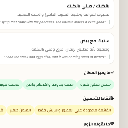
بانكيك / ميني بانكيك
محبوب لقوامه وحلاوة السيرب الدافئ والحصة السخية.
 syrup that came with the pancakes. The warmth makes it extra good!
"
ستيك مع بيض
وصفوه بأنه مطبوخ بإتقان، طري وغني بالنكهة.
"
I had the steak and eggs dish, and it was nothing short of perfect.
"
✅
ما يميز المكان
حصص فطور كبيرة
خدمة ودودة واهتمام واضح
سمعة قوية 
📝
نقاط للتحسين
القائمة محدودة على الفطور والبرنش فقط
المكان صغير
قد
💚
ما يقوله الزوار