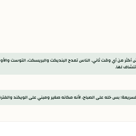
أكثر من أي وقت ثاني. الناس تمدح البنديكت والبريسكت، التوست والأ
تنشاف لها.
ريعة؛ بس خله على الصباح، لأنه مكانه صغير ومبني على الويكند والفترة 