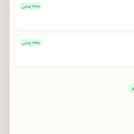
% إيجابي
75
% إيجابي
74
ر