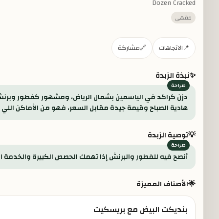
Dozen Cracked
مقهى
📍
الاتجاهات
🔗
مشاركة
✨
نبذة الزبدة
دزن كراكد في الياسمين بشمال الرياض، ومشهور كفطور وبرنش 
هادية الصباح وقيمة جيدة مقابل السعر، فهو من الأماكن اللي 
💡
توصية الزبدة
أنصح فيه للفطور والبرنش إذا تهمك الحصص الكبيرة والخدمة الس
🌟
الأصناف المميزة
بنديكت البيض مع بريسكيت