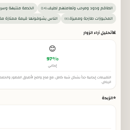
الطاقم ودود ومرحب وتعاملهم لطيف.
الخدمة منتبهة وسريع
)
14
(
المخبوزات طازجة ومميزة.
الناس يشوفونها قيمة ممتازة مقا
)
6
(
📊
تحليل آراء الزوار
😊
97
%
إيجابي
التقييمات إيجابية جداً بشكل شبه كامل، مع مدح واضح لأطباق الفطور والحصص 
الرياض.
⭐
الزبدة