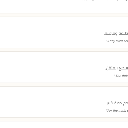
لطيفة ومحببة.
"
They even serv
النضج المتقن.
"
The dolm
 حصة كبير.
"
For the main 