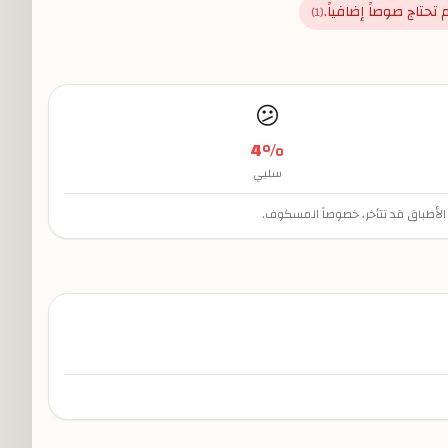
تحتاج صوصاً إضافياً.
)
1
(
😕
4
%
سلبي
ض الأطباق قد تتأخر، خصوصاً المسكوف.