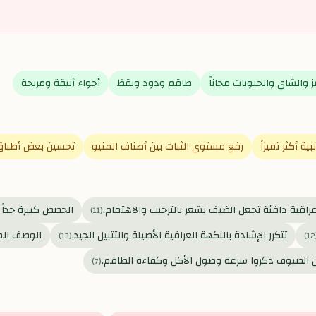
 والشاي والحلويات مجاناً
طاقم ودود ويقظ
أجواء أنيقة ومريحة
ة أكثر تميزاً
رفع مستوى الثبات بين أصناف المنيو
تحسين بعض أطباق ا
راقية دافئة تجعل الضيف يشعر بالترحيب والاهتمام.
الحصص كبيرة جداً و
)
11
(
تتكرر الإشادة بالنكهة العراقية الأصيلة والتتبيل الجيد.
الوصف المت
)
13
(
)
12
ن الضيوف ذكروا سرعة وصول الأكل وكفاءة الطاقم.
)
7
(