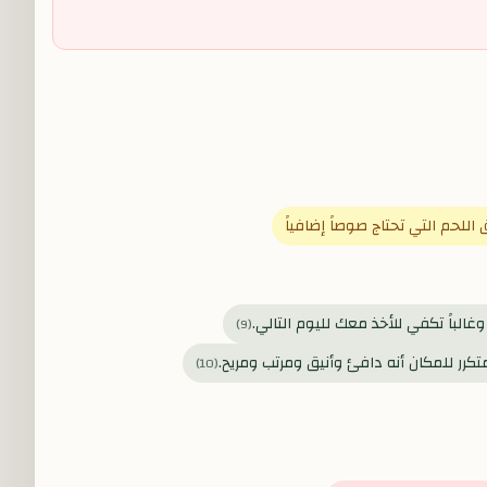
للحم التي تحتاج صوصاً إضافياً
غالباً تكفي للأخذ معك لليوم التالي.
)
9
(
كرر للمكان أنه دافئ وأنيق ومرتب ومريح.
)
10
(