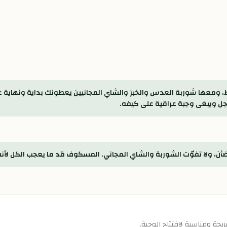
، ومعها شوربة العدس والخبز والشاي المجانيين يعطونك بداية ونهاية عل
ل ويبغى وجبة عراقية على كيفه.
أن، ولا تفوّت الشوربة والشاي المجاني. المسكوف قد ما يعجب الكل لأنه
مريحة ومناسبة لافتتاح الوجبة.