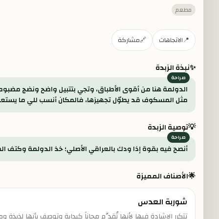
مطعم
📍
الاتجاهات
🔗
مشاركة
✨
نبذة الزبدة
الدولمة هنا من أقوى الأطباق، وتجي بتتبيل واضح ونضج مضبوط
مثل المسكوف قد يطوّل تجهيزها، فالمكان أنسب للي ما يستعج
💡
توصية الزبدة
أنصح فيه بقوة إذا ودك بالعراقي الأصلي؛ خذ الدولمة وكتف الض
🌟
الأصناف المميزة
شوربة العدس
تتكرر الإشادة فيها لأنها تُقدَّم مجاناً كبداية وتوصف بأنها لذيذة و