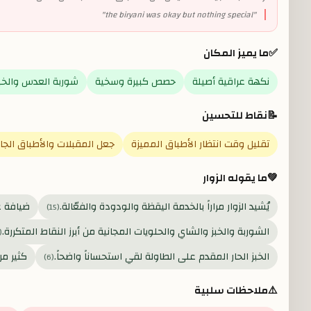
"
the biryani was okay but nothing special
"
✅
ما يميز المكان
نكهة عراقية أصيلة
حصص كبيرة وسخية
شوربة العدس والخبز
📝
نقاط للتحسين
تقليل وقت انتظار الأطباق المميزة
جعل المقبلات والأطباق الجانبي
💚
ما يقوله الزوار
يُشيد الزوار مراراً بالخدمة اليقظة والودودة والفعّالة.
ضيافة ع
)
15
(
الشوربة والخبز والشاي والحلويات المجانية من أبرز النقاط المتكررة.
(
الخبز الحار المقدم على الطاولة لقي استحساناً واضحاً.
كثير م
)
6
(
⚠️
ملاحظات سلبية