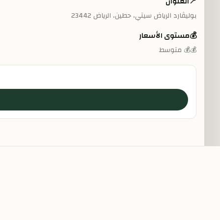
📍
العنوان
بوليڤارد الرياض سيتي، حطين، الرياض 23442
💰
مستوى الأسعار
💰💰 متوسط