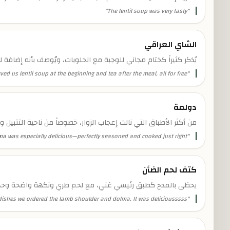
"
The lentil soup was very tasty
"
الشاي العراقي
يُذكر كثيراً كختام مجاني للوجبة مع الحلويات، ويُوصف بأنه إضافة 
ed us lentil soup at the beginning and tea after the meal, all for free.
"
دولمة
من أكثر الأطباق التي نالت إعجاب الزوار، خصوصاً من ناحية التتبيل و
a was especially delicious—perfectly seasoned and cooked just right.
"
كتف لحم الضأن
يحظى بالمدح كطبق رئيسي غني، مع لحم طري ونكهة واضحة وحجم
dishes we ordered the lamb shoulder and dolma. It was deliciousssss
"