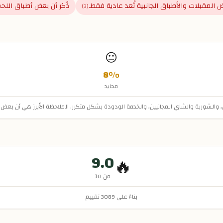
 المقبلات والأطباق الجانبية تُعد عادية فقط.
ذُكر أن بعض أطباق اللحم 
)
3
(
😐
8
%
محايد
لحصص، والشوربة والشاي المجانيين، والخدمة الودودة بشكل متكرر. الملاحظة الأبرز هي أن بع
9.0
🔥
من 10
بناءً على
3089
تقييم