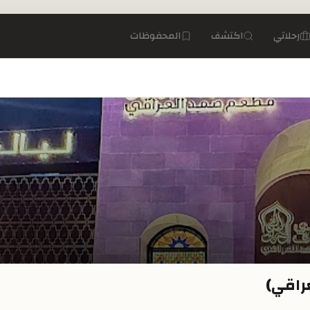
رحلاتي
اكتشف
المحفوظات
راقي)