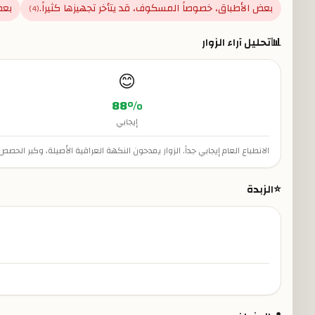
بعض الأطباق، خصوصاً المسكوف، قد يتأخر تجهيزها كثيراً.
بعض
)
4
(
📊
تحليل آراء الزوار
😊
88
%
إيجابي
الانطباع العام إيجابي جداً. الزوار يمدحون النكهة العراقية الأصيلة، وكبر ا
⭐
الزبدة