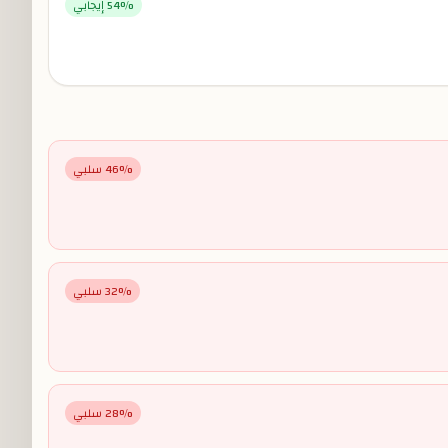
% إيجابي
54
% سلبي
46
% سلبي
32
% سلبي
28