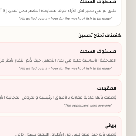
مسكوف السمك
طبق عراقي مميز لكن الآراء حوله متفاوتة؛ الطعم محل تقدير، إلا أ
"
We waited over an hour for the maskoof fish to be ready
"
⚠️
أصناف تحتاج تحسين
مسكوف السمك
الملاحظة الأساسية عليه هي بطء التجهيز، حيث ذُكر انتظار لأكثر م
"
We waited over an hour for the maskoof fish to be ready
"
المقبلات
وُصفت بأنها عادية مقارنة بالأطباق الرئيسية والعروض المجانية الأبر
"
The appetizers were average
"
برياني
وُصف بأنه جيد، لكنه ليس من الأطباق اللافتة بشكل خاص.