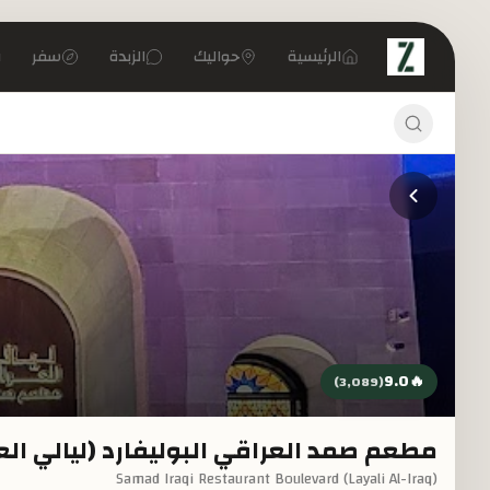
تخطي إلى المحتوى الرئيسي
الرئيسية
حواليك
الزبدة
سفر
9.0
🔥
)
3,089
(
مطعم صمد العراقي البوليفارد (ليالي الع
Samad Iraqi Restaurant Boulevard (Layali Al-Iraq)