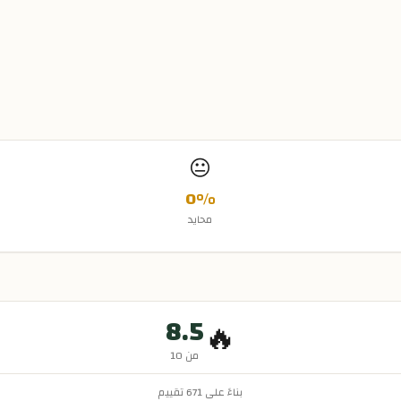
😐
0
%
محايد
8.5
🔥
من 10
بناءً على
671
تقييم