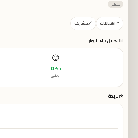
مقهى
📍
الاتجاهات
🔗
مشاركة
📊
تحليل آراء الزوار
😊
0
%
إيجابي
⭐
الزبدة