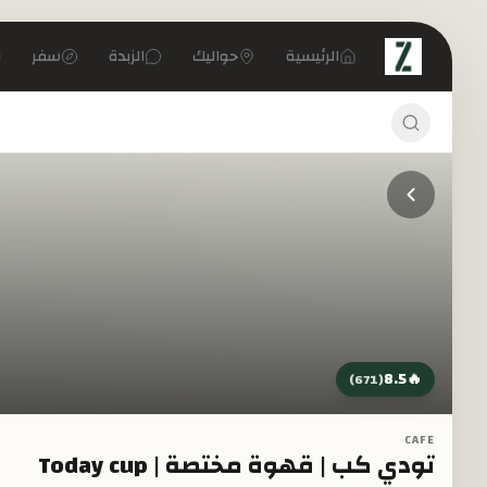
تخطي إلى المحتوى الرئيسي
الرئيسية
حواليك
الزبدة
سفر
8.5
🔥
)
671
(
CAFE
تودي كب | قهوة مختصة | Today cup