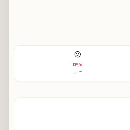
😕
0
%
سلبي