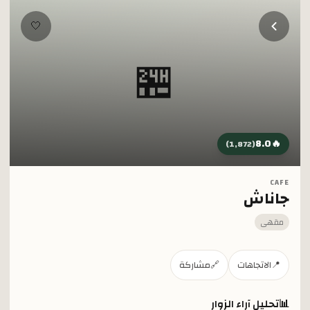
خطي إلى المحتوى الرئيسي
🤍
🏪
8.0
🔥
)
1,872
(
CAFE
جاناش
مقهى
📍
الاتجاهات
🔗
مشاركة
📊
تحليل آراء الزوار