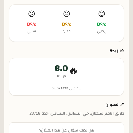
😕
😐
😊
0
%
0
%
0
%
إيجابي
محايد
سلبي
⭐
الزبدة
8.0
🔥
من 10
بناءً على
1872
تقييم
📍
العنوان
طريق الامير سلطان، حي البساتين، البساتين، جدة 23718
هل لديك سؤال عن هذا المكان؟