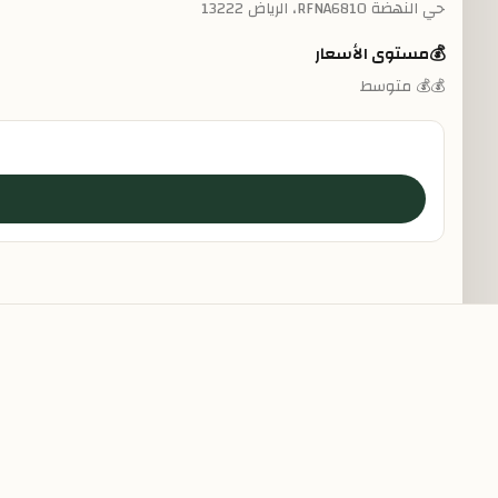
حي النهضة RFNA6810، الرياض 13222
💰
مستوى الأسعار
💰💰 متوسط