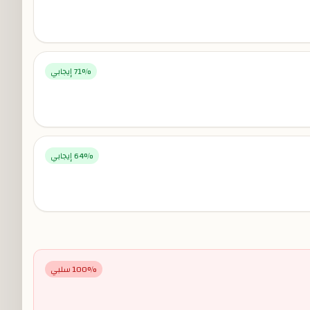
% إيجابي
71
% إيجابي
64
% سلبي
100