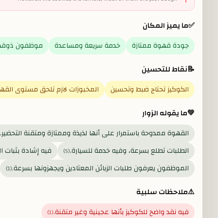
✅
ما يميز المكان
جودة قهوة ممتازة
خدمة سريعة ومساعدة
موظفون ذوقهم
📝
نقاط للتحسين
الكوكيز تحتاج ضبط وتحسين
المخبوزات لازم تلحق مستوى القه
💚
ما يقوله الزوار
القهوة ممدوحة باستمرار على أنها لذيذة وممتازة ومتقنة التحضير.
الطلبات تطلع بسرعة، وفيه خدمة للسيارة.
فيه إشادة بثبات ال
)
5
(
الموظفون يعرفون طلبات الزبائن المعتادين ويجهزونها بسرعة.
)
1
(
⚠️
ملاحظات سلبية
فيه نقد واضح للكوكيز بأنها عجينية وغير متقنة.
)
1
(