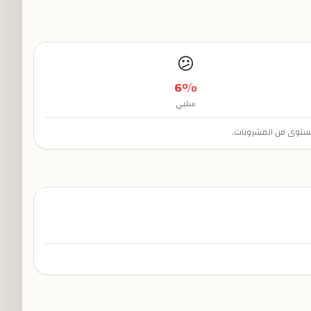
😕
6
%
سلبي
 مستوى من المشروبات.