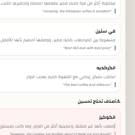
مذكورة أكثر من مرة كخيار مميز بطعمها الممتاز وتحضيرها الثابت.
"
Honestly, the Ethiopian coffee is excellent.
"
في ستين
مشهورة بين المراجعات كخيار مميز، ووصفها أحدهم بأنها الأفضل
"
Best V60 ever with best price
"
الكركديه
انذكرت بشكل إيجابي مع القهوة كخيار يعجب الزوار.
"
The best coffee And Hibiscus
"
⚠️
أصناف تحتاج تحسين
الكوكيز
وُصفت بأنها غير متقنة، وعجينية أكثر من اللازم، وما كانت بمستو
"
However, the cookies are terrible; most of them are just dough
"