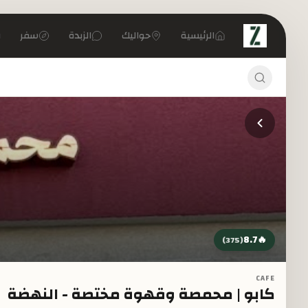
تخطي إلى المحتوى الرئيسي
الرئيسية
حواليك
الزبدة
سفر
8.7
🔥
)
375
(
CAFE
كابو | محمصة وقهوة مختصة - النهضة