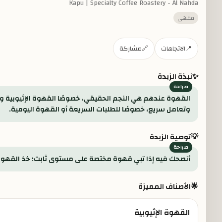
Kapu | Specialty Coffee Roastery - Al Nahda
مقهى
📍
الاتجاهات
🔗
مشاركة
✨
نبذة الزبدة
القهوة عندهم هي النجم الحقيقي، خصوصًا القهوة الإثيوبية 
وتعامل سريع، خصوصًا للطلبات السريعة أو القهوة اليومية.
💡
توصية الزبدة
أنصحك فيه إذا تبي قهوة مختصة على مستوى ثابت؛ خذ القهوة ا
🌟
الأصناف المميزة
القهوة الإثيوبية