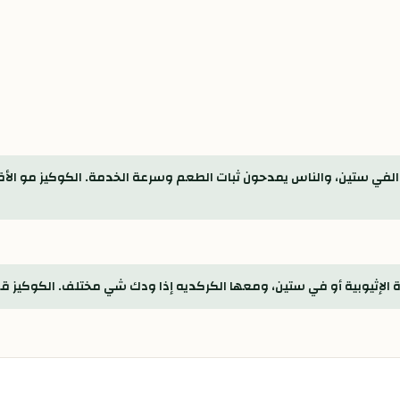
والفي ستين، والناس يمدحون ثبات الطعم وسرعة الخدمة. الكوكيز مو ال
لإثيوبية أو في ستين، ومعها الكركديه إذا ودك شي مختلف. الكوكيز قد