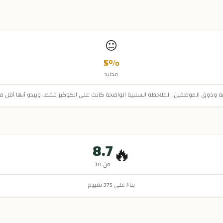
😐
5
%
محايد
مة وذوق الموظفين. الملاحظة السلبية الواضحة كانت على الكوكيز فقط، ويبدو أنها أقل
8.7
🔥
من 10
بناءً على
375
تقييم