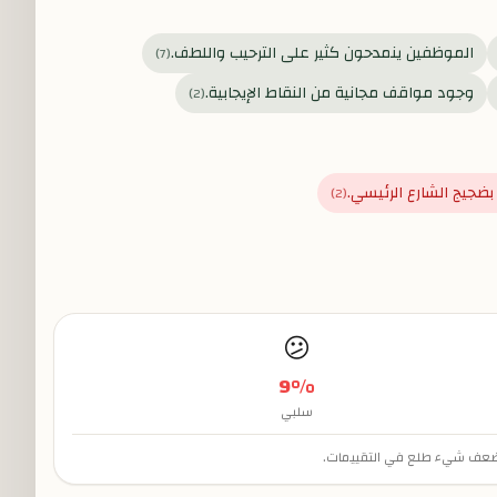
الموظفين ينمدحون كثير على الترحيب واللطف.
)
7
(
وجود مواقف مجانية من النقاط الإيجابية.
)
2
(
بضجيج الشارع الرئيسي.
)
2
(
😕
9
%
سلبي
و أضعف شيء طلع في التقييمات.