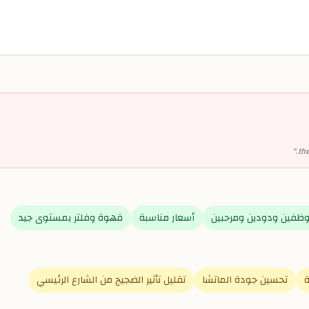
"
the
ظفين ودودين ومرحبين
أسعار مناسبة
قهوة وفلتر بمستوى جيد
ة
تحسين جودة الماتشا
تقليل تأثير الضجيج من الشارع الرئيسي