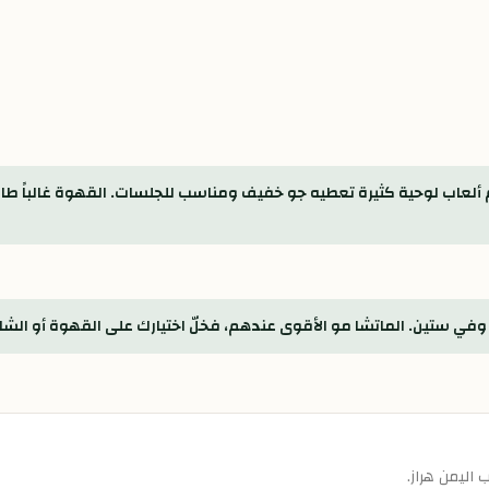
عاب لوحية كثيرة تعطيه جو خفيف ومناسب للجلسات. القهوة غالباً طال
في ستين. الماتشا مو الأقوى عندهم، فخلّ اختيارك على القهوة أو الشا
اليمن هراز.