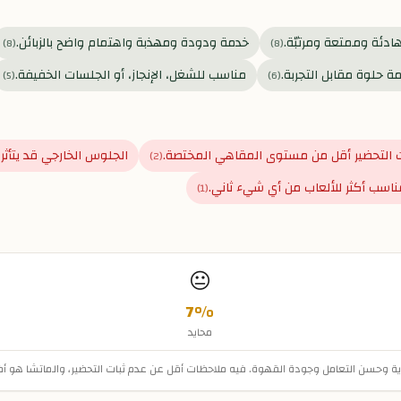
ادئة وممتعة ومرتبّة.
خدمة ودودة ومهذبة واهتمام واضح بالزبائن.
)
8
(
)
8
(
ة حلوة مقابل التجربة.
مناسب للشغل، الإنجاز، أو الجلسات الخفيفة.
)
5
(
)
6
(
 التحضير أقل من مستوى المقاهي المختصة.
الجلوس الخارجي قد يتأثر 
)
2
(
اسب أكثر للألعاب من أي شيء ثاني.
)
1
(
😐
7
%
محايد
هادية وحسن التعامل وجودة القهوة. فيه ملاحظات أقل عن عدم ثبات التحضير، والماتشا ه