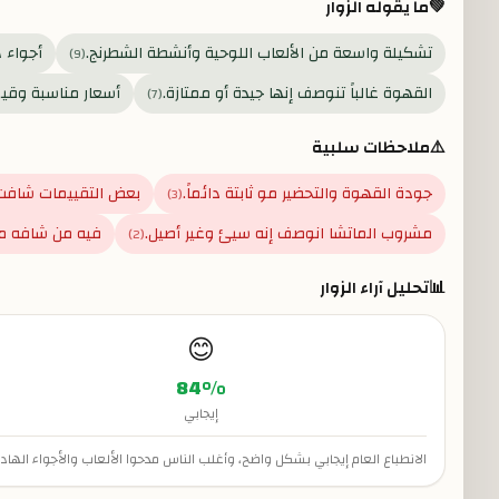
💚
ما يقوله الزوار
تشكيلة واسعة من الألعاب اللوحية وأنشطة الشطرنج.
أجواء ه
)
9
(
القهوة غالباً تنوصف إنها جيدة أو ممتازة.
أسعار مناسبة وقيم
)
7
(
⚠️
ملاحظات سلبية
جودة القهوة والتحضير مو ثابتة دائماً.
بعض التقييمات شافت
)
3
(
مشروب الماتشا انوصف إنه سيئ وغير أصيل.
فيه من شافه من
)
2
(
📊
تحليل آراء الزوار
😊
84
%
إيجابي
الانطباع العام إيجابي بشكل واضح، وأغلب الناس مدحوا الألعاب والأجواء ال