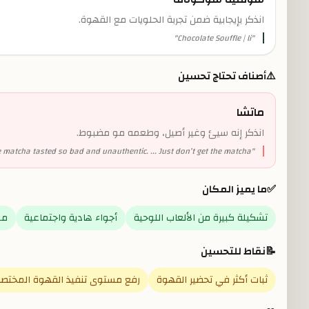
انذكر بإيجابية ضمن تجربة الحلويات مع القهوة.
"
Chocolate Souffle | li
"
⚠️
أصناف تحتاج تحسين
ماتشا
انذكر إنه سيئ وغير أصيل، وطعمه مو مضبوط.
 matcha tasted so bad and unauthentic. ... Just don’t get the matcha.
"
✅
ما يميز المكان
تشكيلة كبيرة من الألعاب اللوحية
أجواء هادية واجتماعية
مو
📝
نقاط للتحسين
ثبات أكثر في تحضير القهوة
رفع مستوى تنفيذ القهوة المختص