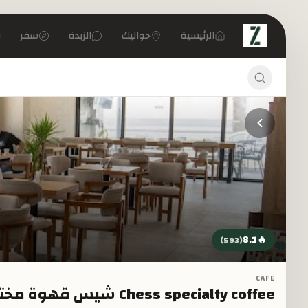
تخطي إلى المحتوى الرئيسي
الرئيسية
حواليك
الزبدة
سفر
8.1
🔥
)
593
(
CAFE
Chess specialty coffee شيس قهوة مختصة