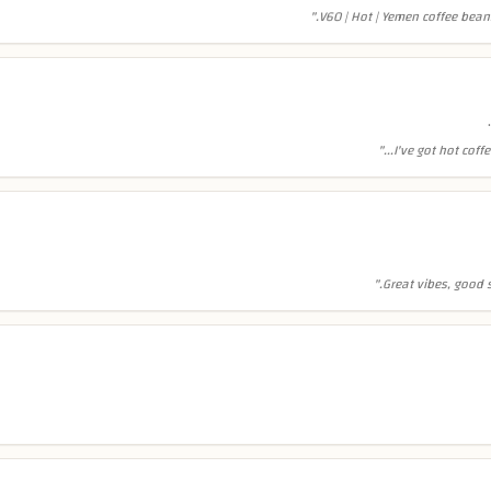
"
V60 | Hot | Yemen coffee beans 
"
I've got hot coffe
"
Great vibes, good s