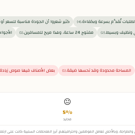
لطلبات تُقدَّم بسرعة وبكفاءة.
كثير شعروا أن الجودة مناسبة للسعر أو أ
)
4
(
 ونظيف وبسيط.
مفتوح 24 ساعة، وهذا مريح للمسافرين.
الأجواء
)
1
(
)
2
(
المساحة محدودة وقد تحسها ضيقة.
بعض الأصناف فيها صوص زيادة ع
)
1
(
😐
5
%
محايد
والطزاجة، وبالأخص تعامل الموظفين واحترافيتهم. أبرز الملاحظات السلبية كانت على ارتفا