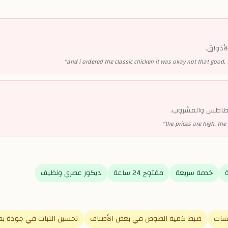
أذواق.
"
and i ordered the classic chicken it was okay not that good, 
البطاطس والمشروب.
"
the prices are high, the
خدمة سريعة
مفتوح 24 ساعة
ديكور عصري ونظيف
سات
ضبط كمية الصوص في بعض الأصناف
تحسين الثبات في جودة بع