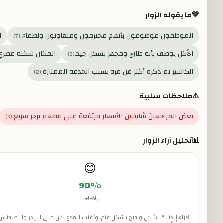
💚
ما يقوله الزوار
الموظفون موصوفون بأنهم محترمون ومتعاونون ولطفاء.
ا
)
7
(
الأكل يوصف بأنه طازج ومجهز بشكل جيد.
المكان شكله عصري
)
3
(
الكاشير تم ذكره أكثر من مرة بسبب الخدمة الممتازة.
)
2
(
⚠️
ملاحظات سلبية
بعض المراجعين شايفين الأسعار مرتفعة على مطعم برجر سريع.
)
3
(
📊
تحليل آراء الزوار
😊
90
%
إيجابي
الآراء إيجابية بشكل واضح بشكل عام، وأغلب المدح كان على البرجر والبطاطس 