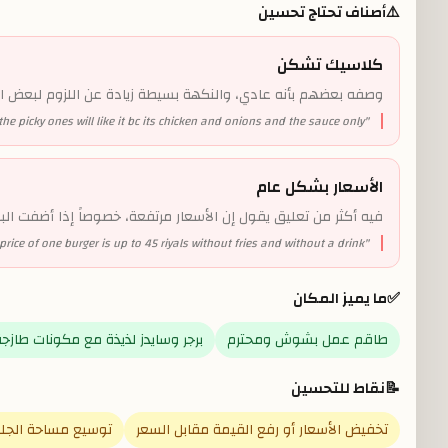
⚠️
أصناف تحتاج تحسين
كلاسيك تشكن
وصفه بعضهم بأنه عادي، والنكهة بسيطة زيادة عن اللزوم لبعض ال
the picky ones will like it bc its chicken and onions and the sauce only
"
الأسعار بشكل عام
فيه أكثر من تعليق يقول إن الأسعار مرتفعة، خصوصاً إذا أضفت 
 price of one burger is up to 45 riyals without fries and without a drink
"
✅
ما يميز المكان
طاقم عمل بشوش ومحترم
برجر وسايدز لذيذة مع مكونات طازجة
📝
نقاط للتحسين
تخفيض الأسعار أو رفع القيمة مقابل السعر
توسيع مساحة الجل