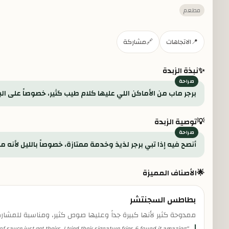
مطعم
📍
الاتجاهات
🔗
مشاركة
✨
نبذة الزبدة
برجر ماب من الأماكن اللي عليها كلام طيب كثير، خصوصاً على
💡
توصية الزبدة
أنصح فيه إذا تبي برجر لذيذ وخدمة ممتازة، خصوصاً بالليل لأنه مفتوح 24 ساعة. بس خذ في بالك إن الأسعار أعلى شوي من المعتاد والمكان م
🌟
الأصناف المميزة
بطاطس السجنتشر
ممدوحة كثير لأنها كبيرة جداً وعليها صوص كثير، ومناسبة للمشارك
 of sauce just get theirs. I tried their signature fries & found it amazing.
"