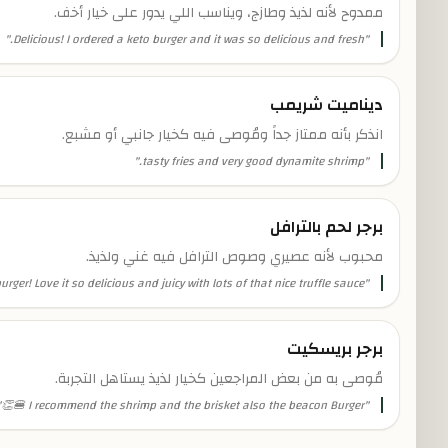
ممدوح لأنه لذيذ وطازج، ويناسب اللي يدور على خيار أخف.
"
Delicious! I ordered a keto burger and it was so delicious and fresh.
"
ديناميت شريمب
انذكر بأنه ممتاز جداً ومُوصى فيه كخيار جانبي أو مشبع.
"
tasty fries and very good dynamite shrimp.
"
برجر لحم بالترافل
محبوب لأنه عصيري وصوص الترافل فيه غني ولذيذ.
burger! Love it so delicious and juicy with lots of that nice truffle sauce.
"
برجر بريسكيت
مُوصى به من بعض المراجعين كخيار لذيذ يستاهل التجربة.
"
I recommend the shrimp and the brisket also the beacon Burger 🍔👏
"