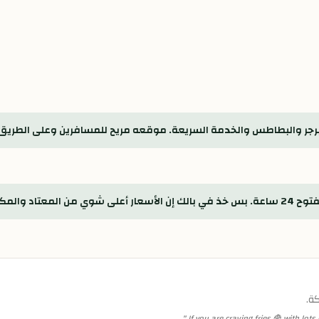
 البرجر والبطاطس والخدمة السريعة. موقعه مريح للمسافرين وعلى الطريق
و واسع مرة.
ة.
"
If you are craving fries 🍟 with lots