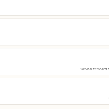
"
Brilliant truffle beef 