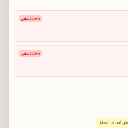
% سلبي
100
% سلبي
100
ض أصناف الدجاج