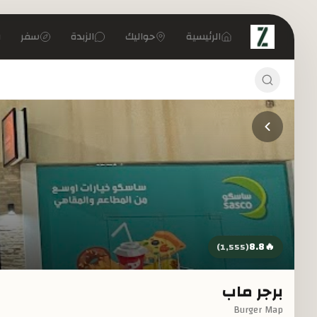
تخطي إلى المحتوى الرئيسي
الرئيسية
حواليك
الزبدة
سفر
8.8
🔥
)
1,555
(
برجر ماب
Burger Map