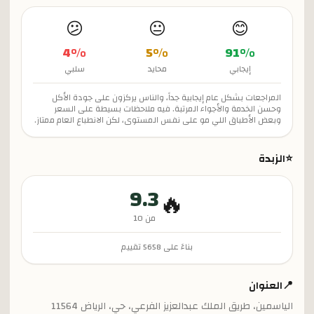
😕
😐
😊
4
%
5
%
91
%
إيجابي
محايد
سلبي
المراجعات بشكل عام إيجابية جداً، والناس يركزون على جودة الأكل
وحسن الخدمة والأجواء المرتبة. فيه ملاحظات بسيطة على السعر
وبعض الأطباق اللي مو على نفس المستوى، لكن الانطباع العام ممتاز.
⭐
الزبدة
9.3
🔥
من 10
بناءً على
5658
تقييم
📍
العنوان
الياسمين، طريق الملك عبدالعزيز الفرعي، حي، الرياض 11564