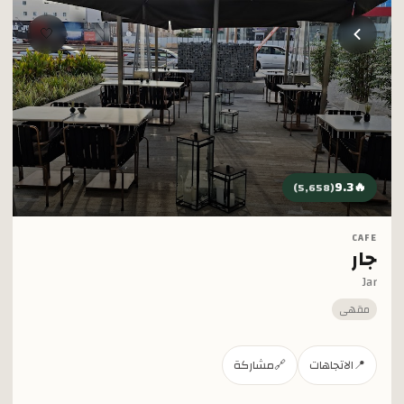
خطي إلى المحتوى الرئيسي
🤍
9.3
🔥
)
5,658
(
CAFE
جار
Jar
مقهى
📍
الاتجاهات
🔗
مشاركة