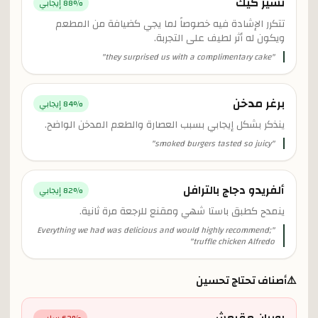
تشيز كيك
% إيجابي
88
تتكرر الإشادة فيه خصوصاً لما يجي كضيافة من المطعم
ويكون له أثر لطيف على التجربة.
"
they surprised us with a complimentary cake
"
برغر مدخن
% إيجابي
84
ينذكر بشكل إيجابي بسبب العصارة والطعم المدخن الواضح.
"
smoked burgers tasted so juicy
"
ألفريدو دجاج بالترافل
% إيجابي
82
ينمدح كطبق باستا شهي ومقنع للرجعة مرة ثانية.
Everything we had was delicious and would highly recommend;
"
"
truffle chicken Alfredo
⚠️
أصناف تحتاج تحسين