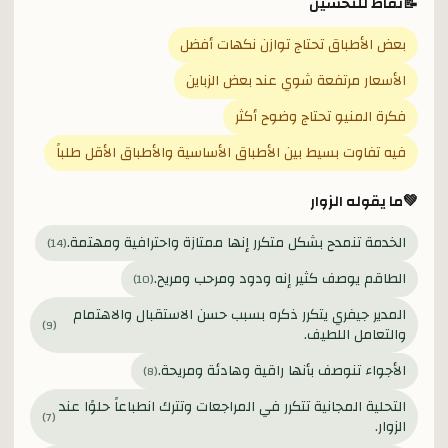
📝
نقاط للتحسين
بعض الأطباق تحتاج توازن نكهات أفضل
الأسعار مرتفعة شوي عند بعض الزباين
فكرة المنيو تحتاج وضوح أكثر
فيه تفاوت بسيط بين الأطباق الأساسية والأطباق الأقل طلباً
💚
ما يقوله الزوار
الخدمة تنمدح بشكل متكرر إنها ممتازة واحترافية ومهتمة.
)
14
(
الطاقم يوصف كثير إنه ودود ومرحب ومريح.
)
10
(
المدير جيفري يتكرر ذكره بسبب حسن الاستقبال والاهتمام
)
9
(
والتعامل اللطيف.
الأجواء تنوصف بأنها راقية وهادئة ومريحة.
)
8
(
التحلية المجانية تتكرر في المراجعات وتترك انطباعاً حلوًا عند
)
7
(
الزوار.