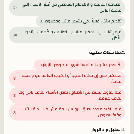
الضيافة الكريمة والاهتمام الشخصي من أكثر الأشياء اللي
)
7
(
عجبت الناس.
تقديم الأكل غالباً يجي بشكل مرتب ومضبوط.
)
5
(
فيه إشارات إن المكان مناسب للعائلات والأطفال ارتاحوا
)
4
(
للأكل.
⚠️
ملاحظات سلبية
الأسعار حسّوها مرتفعة شوي عند بعض الزوار.
)
2
(
بعضهم حس إن فكرة المنيو أو الهوية العامة مو واضحة
)
1
(
تماماً.
فيه تفاوت بسيط بين الأطباق؛ بعض الأشياء تعجب ناس وما
)
1
(
تعجب غيرهم.
فيه انتقاد محدد لطبق الروبيان المقرمش من ناحية التتبيل
)
1
(
وقلة الصوص.
📊
تحليل آراء الزوار