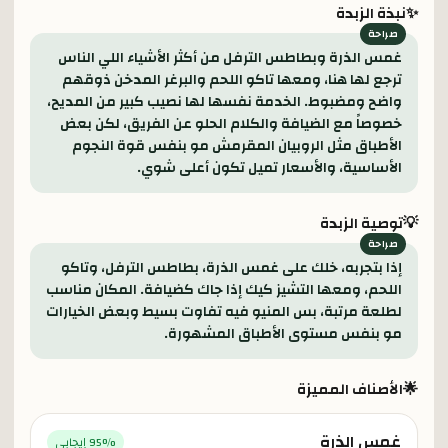
✨
نبذة الزبدة
غمس الذرة وبطاطس الترفل من أكثر الأشياء اللي الناس
ترجع لها هنا، ومعها تاكو اللحم والبرغر المدخن ذوقهم
واضح ومضبوط. الخدمة نفسها لها نصيب كبير من المديح،
خصوصاً مع الضيافة والكلام الحلو عن الفريق، لكن بعض
الأطباق مثل الروبيان المقرمش مو بنفس قوة النجوم
الأساسية، والأسعار تميل تكون أعلى شوي.
💡
توصية الزبدة
إذا بتجربه، خلك على غمس الذرة، بطاطس الترفل، وتاكو
اللحم، ومعها التشيز كيك إذا جاك كضيافة. المكان مناسب
لطلعة مرتبة، بس المنيو فيه تفاوت بسيط وبعض الخيارات
مو بنفس مستوى الأطباق المشهورة.
🌟
الأصناف المميزة
غمس الذرة
% إيجابي
95