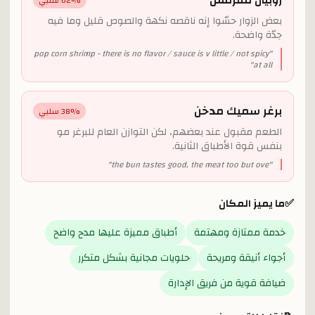
روبيان مقرمش
% سلبي
62
بعض الزوار حسّوا إنه ناقصه نكهة والصوص قليل وما فيه
حِدّة واضحة.
pop corn shrimp - there is no flavor / sauce is v little / not spicy
"
"
at all
برغر سميك مدخن
% سلبي
38
الطعم مقبول عند بعضهم، لكن التوازن العام للبرغر مو
بنفس قوة الأطباق الثانية.
"
the bun tastes good, the meat too but ove
"
✅
ما يميز المكان
خدمة ممتازة ومهتمة
أطباق مميزة عليها مدح واضح
أجواء أنيقة ومريحة
حلويات مجانية بشكل متكرر
ضيافة قوية من فريق الإدارة