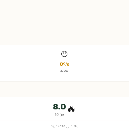
😐
0
%
محايد
8.0
🔥
من 10
بناءً على
676
تقييم