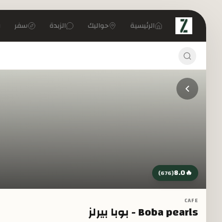
تخطي إلى المحتوى الرئيسي
الرئيسية
حواليك
الزبدة
سفر
8.0
🔥
)
676
(
CAFE
Boba pearls - بوبا بيرلز