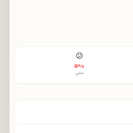
😕
0
%
سلبي