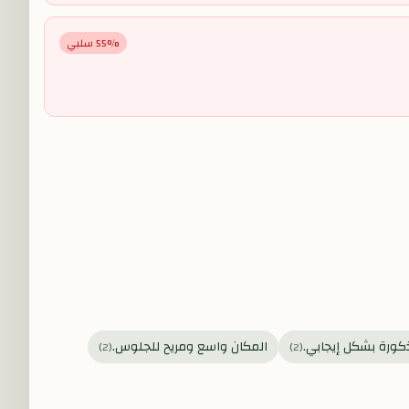
% سلبي
55
كورة بشكل إيجابي.
المكان واسع ومريح للجلوس.
)
2
(
)
2
(