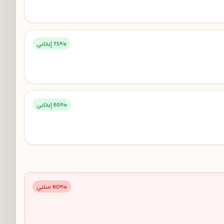
% إيجابي
75
% إيجابي
65
% سلبي
60