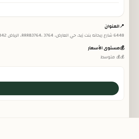
📍
العنوان
6448 شارع ريحانه بنت زيد، حي العارض، RRRB3764، 3764، الرياض 13342
💰
مستوى الأسعار
💰💰 متوسط