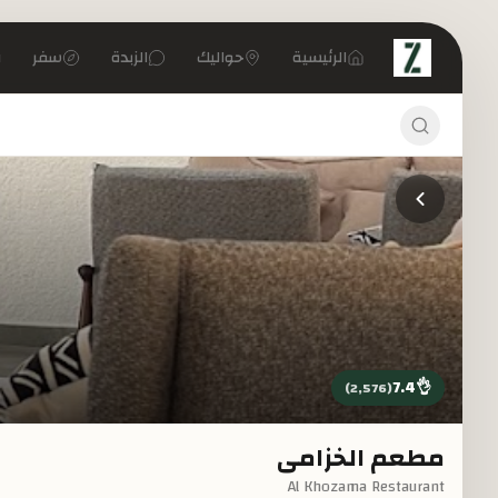
تخطي إلى المحتوى الرئيسي
الرئيسية
حواليك
الزبدة
سفر
7.4
👌
)
2,576
(
مطعم الخزامى
Al Khozama Restaurant