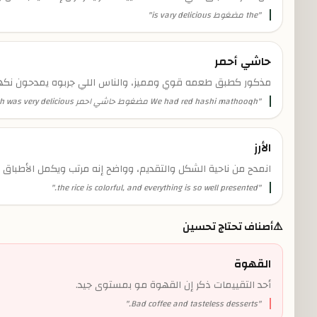
"
the مضغوط is vary delicious
"
حاشي أحمر
مذكور كطبق طعمه قوي ومميز، والناس اللي جربوه يمدحون نكه
"
We had red hashi mathooqh مضغوط حاشي احمر which was very delicious
الأرز
انمدح من ناحية الشكل والتقديم، وواضح إنه مرتب ويكمل الأطباق ا
"
the rice is colorful, and everything is so well presented.
"
⚠️
أصناف تحتاج تحسين
القهوة
أحد التقييمات ذكر إن القهوة مو بمستوى جيد.
"
Bad coffee and tasteless desserts.
"