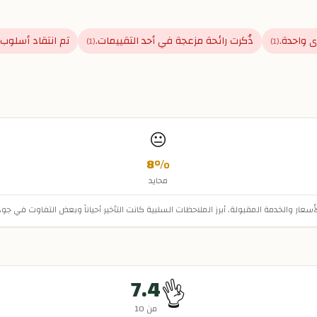
ى واحدة.
ذُكرت رائحة مزعجة في أحد التقييمات.
تم انتقاد أسلوب ا
)
1
(
)
1
(
😐
8
%
محايد
ار والخدمة المقبولة. أبرز الملاحظات السلبية كانت التأخير أحياناً وبعض التفاوت في جود
7.4
👌
من 10