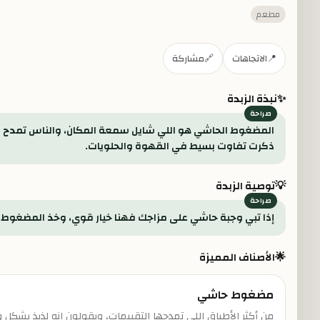
مطعم
📍
الاتجاهات
🔗
مشاركة
✨
نبذة الزبدة
المضغوط الحاشي هو اللي شايل سمعة المكان، والناس تمدح طع
ذكرت تفاوت بسيط في القهوة والحلويات.
💡
توصية الزبدة
إذا تبي وجبة حاشي على مزاجك فهنا خيار قوي، وخذ المضغوط أو
🌟
الأصناف المميزة
مضغوط حاشي
من أكثر الأطباق اللي تمدحها التقييمات، ويقولون إنه لذيذ بشكل