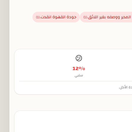
لمدير ووصفه بغير اللائق.
جودة القهوة انقدت.
)
1
(
)
1
(
😕
12
%
سلبي
ة الأكل.