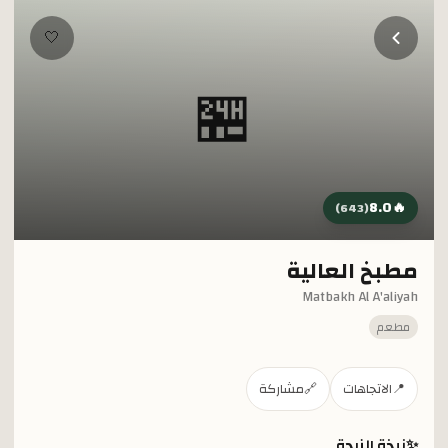
خطي إلى المحتوى الرئيسي
🤍
🏪
8.0
🔥
)
643
(
مطبخ العالية
Matbakh Al A'aliyah
مطعم
📍
الاتجاهات
🔗
مشاركة
✨
نبذة الزبدة