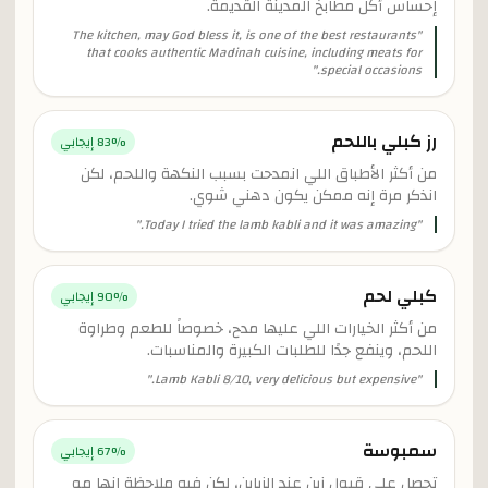
إحساس أكل مطابخ المدينة القديمة.
The kitchen, may God bless it, is one of the best restaurants
"
that cooks authentic Madinah cuisine, including meats for
"
special occasions.
رز كبلي باللحم
% إيجابي
83
من أكثر الأطباق اللي انمدحت بسبب النكهة واللحم، لكن
انذكر مرة إنه ممكن يكون دهني شوي.
"
Today I tried the lamb kabli and it was amazing.
"
كبلي لحم
% إيجابي
90
من أكثر الخيارات اللي عليها مدح، خصوصاً للطعم وطراوة
اللحم، وينفع جدًا للطلبات الكبيرة والمناسبات.
"
Lamb Kabli 8/10, very delicious but expensive.
"
سمبوسة
% إيجابي
67
تحصل على قبول زين عند الزباين، لكن فيه ملاحظة إنها مو