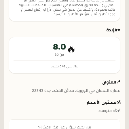
التقييمات إيجابية جدًا بشكل عام، وأقوى مدح كان على أطباق الرز
المديني واللحم الطري وخدمتهم في المناسبات. الملاحظات السلبية
كانت محدودة، وأغلبها عن الدهن في بعض الأرز أو ارتفاع السعر أو
وجود أطباق أقل تميزًا من الأطباق الرئيسية.
⭐
الزبدة
8.0
🔥
من 10
بناءً على
643
تقييم
📍
العنوان
عمارة النعمان حي الوزيرية، مدائن الفهد، جدة 22343
💰
مستوى الأسعار
💰💰 متوسط
هل لديك سؤال عن هذا المكان؟