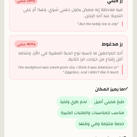
رز كبلي
% سلبي
28
فيه ملاحظة إنه ممكن يكون دهني شوي، وهذا أثر على
التجربة عند أحد الزباين.
"
But the kably rice is oily.
"
رز مدغوط
% سلبي
40
أحد المراجعين ما ناسبه نوع الحبة الصغيرة في الأرز، وشافه
أقل إقناع من خيارات الرز الثانية.
The madghout was small-grain rice, I think it was American or
"
"
Egyptian, and I didn't like it much.
✅
ما يميز المكان
طبخ مديني أصيل
لحم طري ولذيذ
مناسب للمناسبات والطلبات الكبيرة
خدمة ملتزمة وفي وقتها