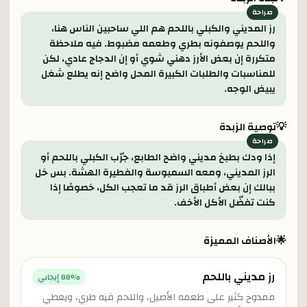
رز المديني والكبلي باللحم هم اللي ساحبين الناس هنا،
واللحم يوصفونه بطري وطعمه مضبوط. فيه ملاحظة
متكررة إن بعض الأرز دهني شوي أو إن الدجاج عادي، لكن
للمناسبات والطلبات الكبيرة المحل واضح إنه يطلع شغل
يبيض الوجه.
💡
توصية الزبدة
إذا ودك بطبخ مديني واضح الطابع، جرّب الكبلي باللحم أو
الرز المديني، ومعه السمبوسة والفطيرة الهشة. بس خل
ببالك إن بعض أطباق الرز قد ما تعجب الكل، خصوصًا إذا
كنت تفضّل الأكل الأخف.
🌟
الأصناف المميزة
رز مديني باللحم
% إيجابي
88
ممدوح كثير على طعمه الأصيل، واللحم فيه طري، ويعطي