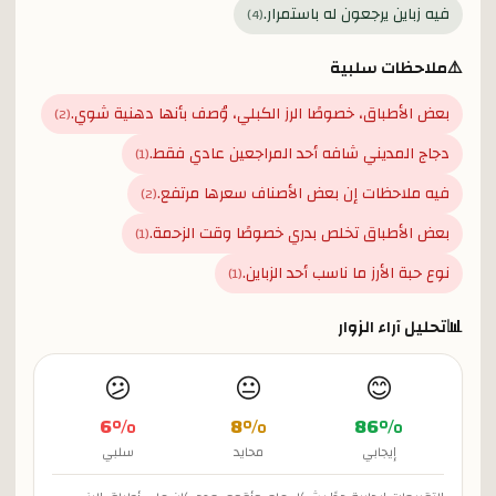
فيه زباين يرجعون له باستمرار.
)
4
(
⚠️
ملاحظات سلبية
بعض الأطباق، خصوصًا الرز الكبلي، وُصف بأنها دهنية شوي.
)
2
(
دجاج المديني شافه أحد المراجعين عادي فقط.
)
1
(
فيه ملاحظات إن بعض الأصناف سعرها مرتفع.
)
2
(
بعض الأطباق تخلص بدري خصوصًا وقت الزحمة.
)
1
(
نوع حبة الأرز ما ناسب أحد الزباين.
)
1
(
📊
تحليل آراء الزوار
😕
😐
😊
6
%
8
%
86
%
إيجابي
محايد
سلبي