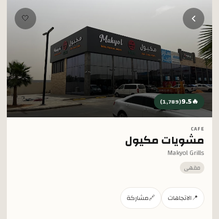
خطي إلى المحتوى الرئيسي
🤍
9.5
🔥
)
1,789
(
CAFE
مشويات مكيول
Makyol Grills
مقهى
📍
الاتجاهات
🔗
مشاركة