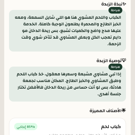
✨
نبذة الزبدة
الكباب واللحم المشوي هنا هو اللي شايل السمعة، ومعه
الخبز الطازج والمحمرة يطلعون الوجبة كاملة. الخدمة
عليها مدح واضح والكميات تشبع، بس ريحة الدخان مو
دايم تعجب الكل وبعض المشاوي قد تتأخر شوي وقت
الزحمة.
💡
توصية الزبدة
إذا تبي مشاوي مشبعة وسعرها معقول، خذ كباب اللحم
وطبق المشاوي والخبز الطازج. المكان مناسب لجمعة
هادئة، بس لو أنت حساس من ريحة الدخان فالأفضل تختار
جلسة أهدى.
🌟
الأصناف المميزة
كباب لحم
% إيجابي
85