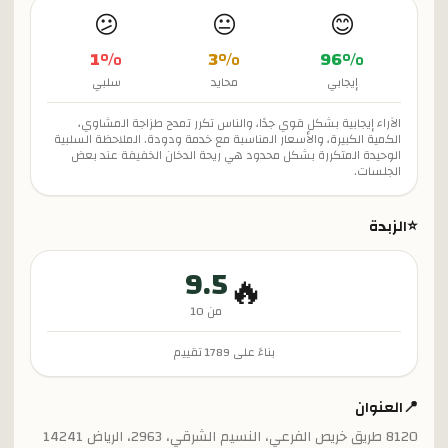
😕
😐
😊
1
%
3
%
96
%
إيجابي
محايد
سلبي
الآراء إيجابية بشكل قوي جدًا، والناس تكرر تمدح طزاجة المشاوي،
الكمية الكبيرة، والأسعار المناسبة مع خدمة ودودة. الملاحظة السلبية
الوحيدة المتكررة بشكل محدود هي ريحة الدخان الخفيفة عند بعض
الجلسات.
⭐
الزبدة
9.5
🔥
من 10
بناءً على
1789
تقييم
📍
العنوان
8120 طريق خريص الفرعي، النسيم الشرقي، 2963، الرياض 14241