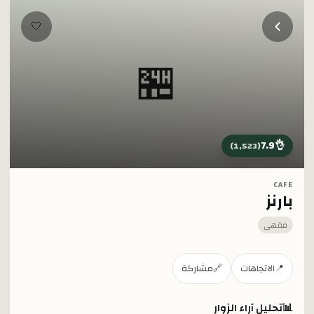
خطي إلى المحتوى الرئيسي
🤍
🏪
7.9
👌
)
1,523
(
CAFE
بارنز
مقهى
📍
الاتجاهات
🔗
مشاركة
📊
تحليل آراء الزوار