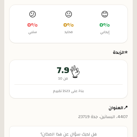
😕
😐
😊
0
%
0
%
0
%
إيجابي
محايد
سلبي
⭐
الزبدة
7.9
👌
من 10
بناءً على
1523
تقييم
📍
العنوان
4407، البساتين، جدة 23719
هل لديك سؤال عن هذا المكان؟