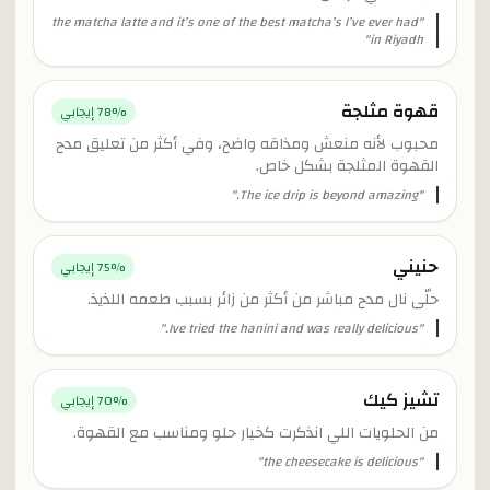
the matcha latte and it’s one of the best matcha’s I’ve ever had
"
"
in Riyadh
قهوة مثلجة
% إيجابي
78
محبوب لأنه منعش ومذاقه واضح، وفي أكثر من تعليق مدح
القهوة المثلجة بشكل خاص.
"
The ice drip is beyond amazing.
"
حنيني
% إيجابي
75
حلّى نال مدح مباشر من أكثر من زائر بسبب طعمه اللذيذ.
"
Ive tried the hanini and was really delicious.
"
تشيز كيك
% إيجابي
70
من الحلويات اللي انذكرت كخيار حلو ومناسب مع القهوة.
"
the cheesecake is delicious
"