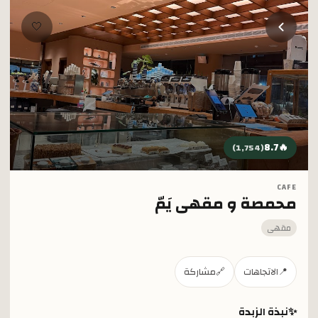
خطي إلى المحتوى الرئيسي
🤍
8.7
🔥
)
1,754
(
CAFE
محمصة و مقهى يَمّ
مقهى
📍
الاتجاهات
🔗
مشاركة
✨
نبذة الزبدة