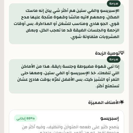
الإسبريسو والفي ستين هم أكثر شي يبان إنه ماسك
المكان، ومعهم لاتيه ماتشا وقهوة مثلجة عليها مدح
قوي. الجو هادي ومناسب للشغل أو المذاكرة، بس أوقات
الزحمة والجلسات الضيقة قد ما تعجب الكل، وبعض
المشروبات متفاوتة شوي.
💡
توصية الزبدة
إذا تبي قهوة مضبوطة وجلسة رايقة، هذا من الأماكن
اللي تنفعك. خذ الإسبريسو أو الفي ستين، ومعها حلى
التمر أو التشيز كيك، بس الأفضل تمرّه بوقت هادئ عشان
تستمتع أكثر.
🌟
الأصناف المميزة
إسبريسو
% إيجابي
88
ينمدح كثير على طعمه المتوازن والنظيف، وفيه أكثر من