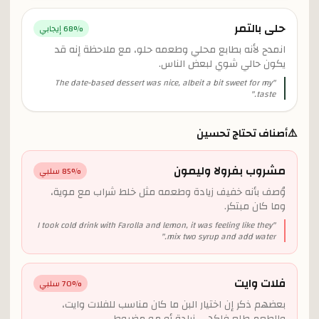
حلى بالتمر
% إيجابي
68
انمدح لأنه بطابع محلي وطعمه حلو، مع ملاحظة إنه قد
يكون حالي شوي لبعض الناس.
The date-based dessert was nice, albeit a bit sweet for my
"
"
taste.
⚠️
أصناف تحتاج تحسين
مشروب بفرولا وليمون
% سلبي
85
وُصف بأنه خفيف زيادة وطعمه مثل خلط شراب مع موية،
وما كان مبتكر.
I took cold drink with Farolla and lemon, it was feeling like they
"
"
mix two syrup and add water.
فلات وايت
% سلبي
70
بعضهم ذكر إن اختيار البن ما كان مناسب للفلات وايت،