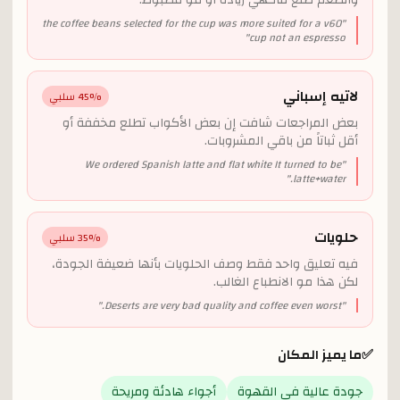
والطعم طلع فاكهي زيادة أو مو مضبوط.
the coffee beans selected for the cup was more suited for a v60
"
"
cup not an espresso
لاتيه إسباني
% سلبي
45
بعض المراجعات شافت إن بعض الأكواب تطلع مخففة أو
أقل ثباتاً من باقي المشروبات.
We ordered Spanish latte and flat white It turned to be
"
"
latte+water.
حلويات
% سلبي
35
فيه تعليق واحد فقط وصف الحلويات بأنها ضعيفة الجودة،
لكن هذا مو الانطباع الغالب.
"
Deserts are very bad quality and coffee even worst.
"
✅
ما يميز المكان
جودة عالية في القهوة
أجواء هادئة ومريحة