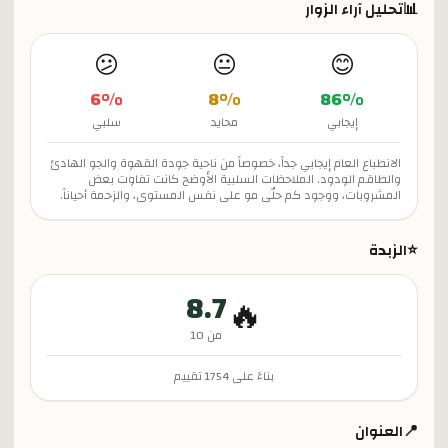
📊
تحليل آراء الزوار
😕
😐
😊
6
%
8
%
86
%
إيجابي
محايد
سلبي
الانطباع العام إيجابي جداً، خصوصاً من ناحية جودة القهوة والجو الهادئ
والطاقم الودود. الملاحظات السلبية الأوضح كانت تفاوت بعض
المشروبات، ووجود كم حلّى مو على نفس المستوى، والزحمة أحياناً.
⭐
الزبدة
8.7
🔥
من 10
بناءً على
1754
تقييم
📍
العنوان