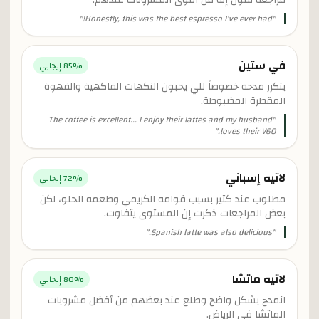
مراجعة تقول إنه من أقوى المشروبات عندهم.
"
Honestly, this was the best espresso I’ve ever had!
"
في ستين
% إيجابي
85
يتكرر مدحه خصوصاً للي يحبون النكهات الفاكهية والقهوة
المقطرة المضبوطة.
The coffee is excellent... I enjoy their lattes and my husband
"
"
loves their V60.
لاتيه إسباني
% إيجابي
72
مطلوب عند كثير بسبب قوامه الكريمي وطعمه الحلو، لكن
بعض المراجعات ذكرت إن المستوى يتفاوت.
"
Spanish latte was also delicious.
"
لاتيه ماتشا
% إيجابي
80
انمدح بشكل واضح وطلع عند بعضهم من أفضل مشروبات
الماتشا في الرياض.