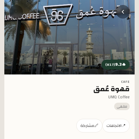
خطي إلى المحتوى الرئيسي
🤍
9.3
🔥
)
817
(
CAFE
قهوة عُمق
UMQ Coffee
مقهى
📍
الاتجاهات
🔗
مشاركة