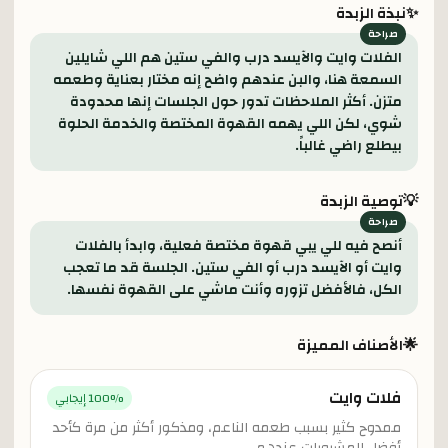
✨
نبذة الزبدة
الفلات وايت والآيسد درب والفي ستين هم اللي شايلين
السمعة هنا، والبن عندهم واضح إنه مختار بعناية وطعمه
متزن. أكثر الملاحظات تدور حول الجلسات إنها محدودة
شوي، لكن اللي يهمه القهوة المختصة والخدمة الحلوة
بيطلع راضي غالباً.
💡
توصية الزبدة
أنصح فيه للي يبي قهوة مختصة فعلية، وابدأ بالفلات
وايت أو الآيسد درب أو الفي ستين. الجلسة قد ما تعجب
الكل، فالأفضل تزوره وأنت ماشي على القهوة نفسها.
🌟
الأصناف المميزة
فلات وايت
% إيجابي
100
ممدوح كثير بسبب طعمه الناعم، ومذكور أكثر من مرة كأحد