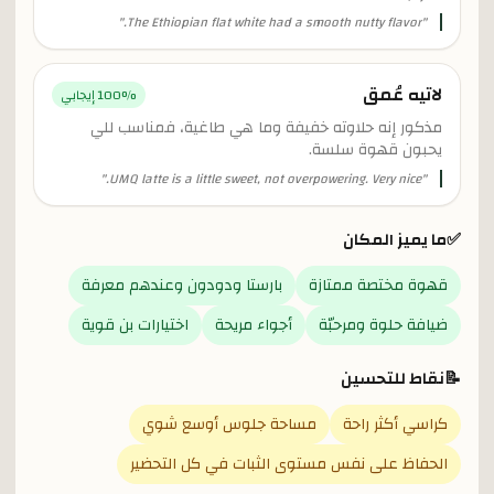
"
The Ethiopian flat white had a smooth nutty flavor.
"
لاتيه عُمق
% إيجابي
100
مذكور إنه حلاوته خفيفة وما هي طاغية، فمناسب للي
يحبون قهوة سلسة.
"
UMQ latte is a little sweet, not overpowering. Very nice.
"
✅
ما يميز المكان
قهوة مختصة ممتازة
بارستا ودودون وعندهم معرفة
ضيافة حلوة ومرحبّة
أجواء مريحة
اختيارات بن قوية
📝
نقاط للتحسين
كراسي أكثر راحة
مساحة جلوس أوسع شوي
الحفاظ على نفس مستوى الثبات في كل التحضير