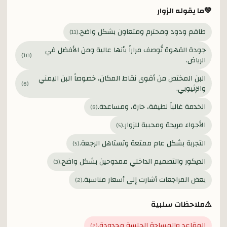
💚
ما يقوله الزوار
طاقم ودود ومحترم ومتعاون بشكل واضح.
)
11
(
جودة القهوة تُوصف مراراً بأنها عالية ومن الأفضل في
)
10
(
الرياض.
البن المختص من أقوى نقاط المكان، خصوصاً البن اليمني
)
6
(
والإثيوبي.
الخدمة غالباً لطيفة، حارة، ومساعدة.
)
8
(
الأجواء مريحة ومحببة للزوار.
)
5
(
التجربة بشكل عام ممتعة وتستاهل الرجعة.
)
5
(
الديكور والتصميم الداخلي ممدوحين بشكل واضح.
)
3
(
بعض المراجعات أشارت إلى أسعار مناسبة.
)
2
(
⚠️
ملاحظات سلبية
المقاعد والمساحة الجلسة محدودة.
)
2
(