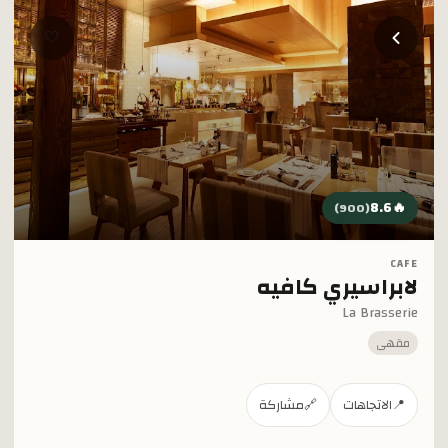
خطي إلى المحتوى الرئيسي
🤍
8.6
🔥
)
900
(
CAFE
لابراسيري كافيه
La Brasserie
مقهى
📍
الاتجاهات
🔗
مشاركة