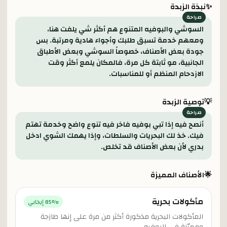
✨
نبذة الزبدة
السوشي والبوفيه المتنوع هم أكثر شي يلفت هنا،
ومعهم خدمة تسبق طلبك وأجواء هادية ومرتبة. بس
جودة بعض الأصناف، خصوصاً السوشي وبعض الأطباق
الجانبية، مو ثابتة كل مرة، فالمكان يلمع أكثر وقت
الازدحام المنظم أو للمناسبات.
💡
توصية الزبدة
أنصح فيه إذا تبي بوفيه فاخر فيه تنوع واضح وخدمة تهتم
فيك. خذ لك البحريات والسلطات، وإذا يهمك الشوي ادخل
بدري لأن بعض الأصناف قد تخلص.
🌟
الأصناف المميزة
مأكولات بحرية
% إيجابي
85
المأكولات البحرية مذكورة أكثر من مرة على إنها طازجة