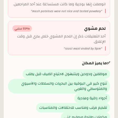
انوصفت إنها بودرية وما كانت مستساغة عند أحد المراجعين.
"
mash potatoes were not nice and tasted powdery
"
لحم مشوي
% سلبي
55
أحد التعليقات ذكر إن اللحم المشوي خلص بدري قبل وقت
الإغلاق.
"
roast meat ended by 9pm
"
✅
ما يميز المكان
موظفين ودودين وينتبهون لاحتياج الضيف قبل يطلب
تنوع كبير في البوفيه بين البحريات والسلطات والآسيوي
والمتوسطي والغربي
أجواء راقية وهادية
تقديم مرتب ومناسب للاحتفالات والمناسبات
مكونات طازجة وبوفيه غني