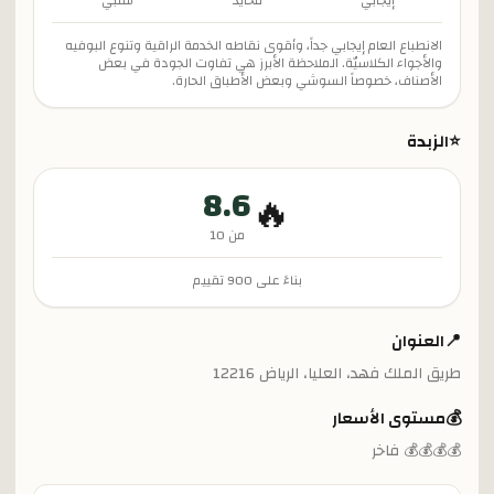
إيجابي
محايد
سلبي
الانطباع العام إيجابي جداً، وأقوى نقاطه الخدمة الراقية وتنوع البوفيه
والأجواء الكلاسيّة. الملاحظة الأبرز هي تفاوت الجودة في بعض
الأصناف، خصوصاً السوشي وبعض الأطباق الحارة.
⭐
الزبدة
8.6
🔥
من 10
بناءً على
900
تقييم
📍
العنوان
طريق الملك فهد، العليا، الرياض 12216
💰
مستوى الأسعار
💰💰💰💰 فاخر