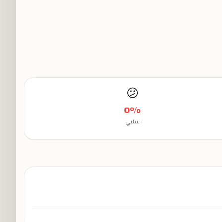
😕
0
%
سلبي