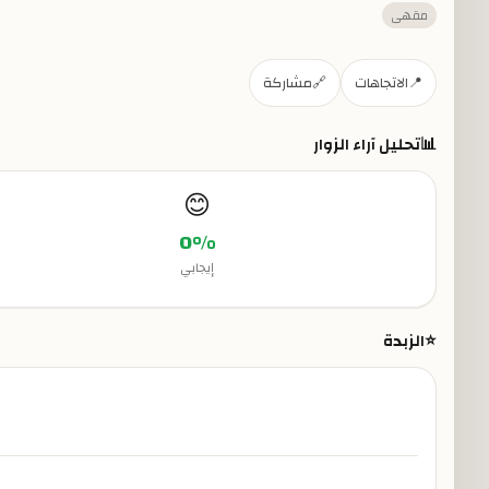
مقهى
📍
الاتجاهات
🔗
مشاركة
📊
تحليل آراء الزوار
😊
0
%
إيجابي
⭐
الزبدة