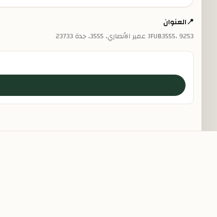
📍
العنوان
JFUB3555، 9253 عمير الأنصاري، 3555، جدة 23733