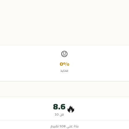
😐
0
%
محايد
8.6
🔥
من 10
بناءً على
508
تقييم