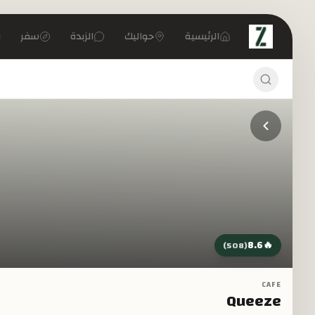
تخطي إلى المحتوى الرئيسي
الرئيسية
حواليك
الزبدة
سفر
8.6
🔥
)
508
(
CAFE
Queeze