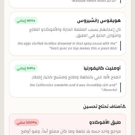
"
Masoub french toast 10/10
"
هويفوس رانشيروس
% إيجابي
86
نال إعجابهم بسبب الصلصة الحارة والأفوكادو الطازج
والتوازن الحلو في الطبق.
the eggs stuffed tortillas drowned in that spicy sauce with the
"
"
fresh guac on top makes this a great dish
أومليت كاليفورنيا
% إيجابي
84
انمدح لأنه غني بالنكهة وطازج ومشبع كخيار إفطار.
the Californian omelette and it was incredibly rich and
"
"
flavorful.
⚠️
أصناف تحتاج تحسين
طبق الأفوكادو
% سلبي
100
مراجع واحد حسه بلا نكهة وما كان ممتع أبداً، وهو أوضح