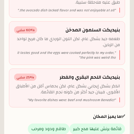
طبق عليه ملاحظة سلبية.
"
the avocado dish lacked flavor and was not enjoyable at all.
"
بنيديكت السلمون المدخن
% سلبي
60
طعمه جيد بشكل عام، لكن اللون الوردي ما كان مريح لواحد
من الزباين.
it tastes good and the eggs were cooked perfectly to my order,
"
"
the pink was weird tho
بنيديكت اللحم البقري والفطر
% سلبي
25
انذكر بشكل إيجابي بشكل عام، لكن بحماس أقل من الأطباق
الأقوى، فيبان جيد أكثر من كونه نجم القائمة.
"
My favorite dishes were: beef and mushroom Benedict
"
✅
ما يميز المكان
قائمة برنش عليها مدح كبير
طاقم ودود ومرحب