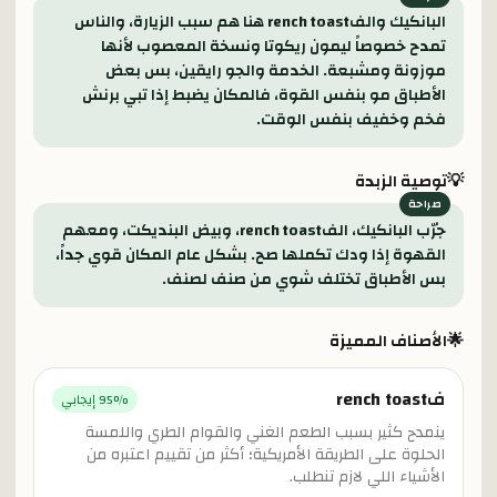
البانكيك والفrench toast هنا هم سبب الزيارة، والناس
تمدح خصوصاً ليمون ريكوتا ونسخة المعصوب لأنها
موزونة ومشبعة. الخدمة والجو رايقين، بس بعض
الأطباق مو بنفس القوة، فالمكان يضبط إذا تبي برنش
فخم وخفيف بنفس الوقت.
💡
توصية الزبدة
جرّب البانكيك، الفrench toast، وبيض البنديكت، ومعهم
القهوة إذا ودك تكملها صح. بشكل عام المكان قوي جداً،
بس الأطباق تختلف شوي من صنف لصنف.
🌟
الأصناف المميزة
فrench toast
% إيجابي
95
ينمدح كثير بسبب الطعم الغني والقوام الطري واللمسة
الحلوة على الطريقة الأمريكية؛ أكثر من تقييم اعتبره من
الأشياء اللي لازم تنطلب.