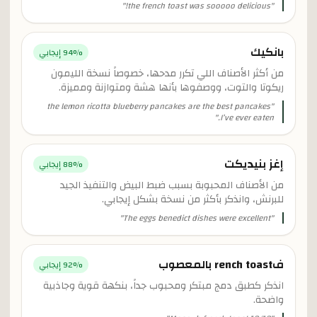
"
the french toast was sooooo delicious!
"
بانكيك
% إيجابي
94
من أكثر الأصناف اللي تكرر مدحها، خصوصاً نسخة الليمون
ريكوتا والتوت، ووصفوها بأنها هشة ومتوازنة ومميزة.
the lemon ricotta blueberry pancakes are the best pancakes
"
"
I’ve ever eaten.
إغز بنيديكت
% إيجابي
88
من الأصناف المحبوبة بسبب ضبط البيض والتنفيذ الجيد
للبرنش، وانذكر بأكثر من نسخة بشكل إيجابي.
"
The eggs benedict dishes were excellent
"
فrench toast بالمعصوب
% إيجابي
92
انذكر كطبق دمج مبتكر ومحبوب جداً، بنكهة قوية وجاذبية
واضحة.