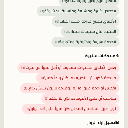
المكان مريح بصرياً وجوّه هادئ
)
7
(
الحصص كبيرة ومشبعة ومناسبة للمشاركة
)
5
(
الأطباق تنطبخ طازجة حسب الطلب
)
6
(
القهوة تنال تقييمات ممتازة
)
5
(
الخدمة سريعة واحترافية ومتجاوبة
)
7
(
⚠️
ملاحظات سلبية
بعض الأطباق مستواها متفاوت أو أقل تميزاً من غيرها
)
4
(
مراجعة ذكرت أن التكييف ما كان بارداً كفاية
)
1
(
تفصيل أو حجم طبق ما تم توضيحه للزبون بشكل كافٍ
)
1
(
ملاحظة أن طبق الأفوكادو كان بلا نكهة
)
1
(
لون طبق السلمون المدخن كان غريباً على أحد الزباين
)
1
(
📊
تحليل آراء الزوار