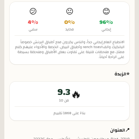
😕
😐
😊
4
%
0
%
96
%
إيجابي
محايد
سلبي
الانطباع العام إيجابي جداً، والناس يكررون مدح أطباق البرنش خصوصاً
البانكيك والفrench toast وأطباق البيض. الخدمة والأجواء عليهم كلام
ممتاز، مع ملاحظات قليلة على تفاوت بعض الأطباق وملاحظة بسيطة
على الراحة أحياناً.
⭐
الزبدة
9.3
🔥
من 10
بناءً على
1868
تقييم
📍
العنوان