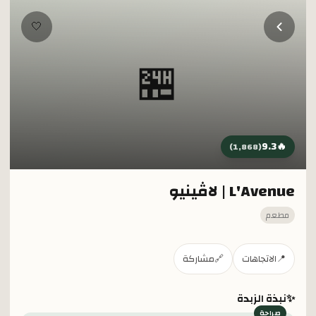
خطي إلى المحتوى الرئيسي
🤍
🏪
9.3
🔥
)
1,868
(
L'Avenue | لاڤينيو
مطعم
📍
الاتجاهات
🔗
مشاركة
✨
نبذة الزبدة