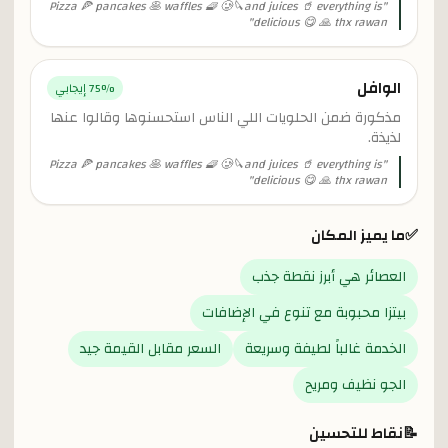
Pizza 🍕 pancakes 🥞 waffles 🧇 🥲🔪and juices 🥤 everything is
"
"
delicious 😋 🙏 thx rawan
الوافل
% إيجابي
75
مذكورة ضمن الحلويات اللي الناس استحسنوها وقالوا عنها
لذيذة.
Pizza 🍕 pancakes 🥞 waffles 🧇 🥲🔪and juices 🥤 everything is
"
"
delicious 😋 🙏 thx rawan
✅
ما يميز المكان
العصائر هي أبرز نقطة جذب
بيتزا محبوبة مع تنوع في الإضافات
الخدمة غالباً لطيفة وسريعة
السعر مقابل القيمة جيد
الجو نظيف ومريح
📝
نقاط للتحسين