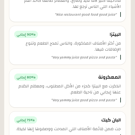
مادحينه كثير لأنه لذيذ وطازج، والعصائر طالعة كأحد أهم
الأشياء اللي الناس ترجع لها.
"
Nice restaurant good food good juice
"
البيتزا
% إيجابي
90
من أكثر الأصناف المذكورة، والناس تمدح الطعم وتنوع
الإضافات فيها.
"
Very yammy juice good pizza and pasta
"
المعكرونة
% إيجابي
80
انذكرت مع البيتزا كجزء من الأكل المطلوب، ومعظم الكلام
عنها إيجابي من ناحية الطعم.
"
Very yammy juice good pizza and pasta
"
البان كيك
% إيجابي
75
جت ضمن قائمة الأصناف اللي انمدحت ووصفوها إنها لذيذة.