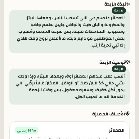
✨
نبذة الزبدة
العصائر عندهم هي اللي تسحب الناس، ومعاها البيتزا
والمكرونة والبان كيك والوافل جايين بطعم واضح
ومحبوب. الملاحظات قليلة، بس سرعة الخدمة وأسلوب
بعض الموظفين مو دايم ثابت، فالأفضل تروح وقت هادي
إذا تبي تجربة أرتب.
💡
توصية الزبدة
أنسب طلب عندهم العصائر أولاً، وبعدها البيتزا، وإذا ودك
بشي حالي خذ البان كيك أو الوافل. المكان غالباً يرضّي اللي
يدور أكل خفيف وسعره معقول، بس وقت الزحمة
الخدمة قد ما تعجب الكل.
🌟
الأصناف المميزة
العصائر
% إيجابي
95