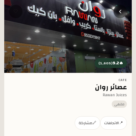
خطي إلى المحتوى الرئيسي
🤍
9.2
🔥
)
1,605
(
CAFE
عصائر روان
Rawan Juices
مقهى
📍
الاتجاهات
🔗
مشاركة