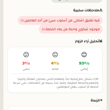
⚠️
ملاحظات سلبية
فيه تعليق اشتكى من أسلوب سيئ من أحد العاملين.
)
1
(
موجود شكوى واحدة من بطء الخدمة.
)
1
(
📊
تحليل آراء الزوار
😕
😐
😊
3
%
4
%
93
%
إيجابي
محايد
سلبي
الآراء بشكل عام إيجابية جداً، ومعظم الناس يمدحون العصائر والبيتزا
والطعم والخدمة اللطيفة. وفيه عدد بسيط من الملاحظات على سرعة
الخدمة أو أسلوب بعض الموظفين.
⭐
الزبدة