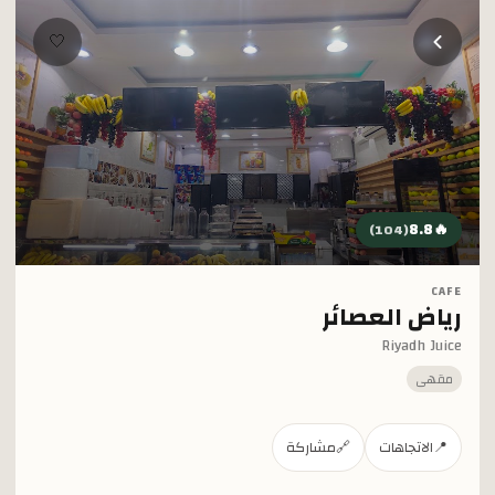
خطي إلى المحتوى الرئيسي
🤍
8.8
🔥
)
104
(
CAFE
رياض العصائر
Riyadh Juice
مقهى
📍
الاتجاهات
🔗
مشاركة