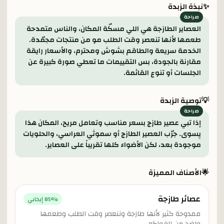
✨
نبذة الزبدة
العصاير الطازجة هي اللي مسكّة المكان، والناس متمدحة
طعمها لأنها تنعصر وقت الطلب مو من منتجات مجمّدة.
الخدمة سريعة والطاقم بشوش ومحترم، والأسعار رايقة
مقارنة بالجودة، بس التقييمات ما تعطي صورة كبيرة عن
الجلسات أو تنوع القائمة.
💡
توصية الزبدة
إذا تبي عصير طازج بسعر مناسب وتعامل مريح، المكان هذا
يِسوى. جرّب العصير الطازج أو سموثي العراسي، والحلويات
موجودة بعد، لكن الأضواء كلها تقريباً على العصاير.
🌟
الأصناف المميزة
عصائر طازجة
% إيجابي
85
ممدوحة كثير لأنها طازجة وتنعصر وقت الطلب وطعمها