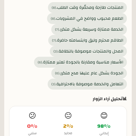
المنتجات طازجة ومحضّرة وقت الطلب.
)
8
(
الطعم محبوب وواضح في المشروبات.
)
8
(
الخدمة ممتازة وسريعة بشكل متكرر.
)
7
(
الطاقم محترم ولبق وابتسامته حاضرة.
)
7
(
المحل والمنتجات موصوفة بالنظافة.
)
3
(
الأسعار مناسبة ومقارنة بالجودة تعتبر ممتازة.
)
6
(
الجودة بشكل عام عليها مدح متكرر.
)
6
(
التعامل والخدمة موصوفة بالاحترافية.
)
3
(
📊
تحليل آراء الزوار
😕
😐
😊
0
%
2
%
98
%
إيجابي
محايد
سلبي