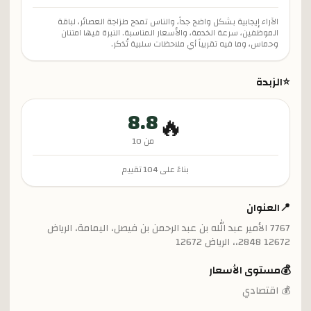
الآراء إيجابية بشكل واضح جداً، والناس تمدح طزاجة العصائر، لباقة
الموظفين، سرعة الخدمة، والأسعار المناسبة. النبرة فيها امتنان
وحماس، وما فيه تقريباً أي ملاحظات سلبية تُذكر.
⭐
الزبدة
8.8
🔥
من 10
بناءً على
104
تقييم
📍
العنوان
7767 الأمير عبد الله بن عبد الرحمن بن فيصل، اليمامة، الرياض
12672 2848،، الرياض 12672
💰
مستوى الأسعار
💰 اقتصادي