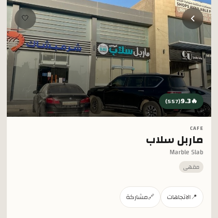
خطي إلى المحتوى الرئيسي
🤍
9.3
🔥
)
557
(
CAFE
ماربل سلاب
Marble Slab
مقهى
📍
الاتجاهات
🔗
مشاركة