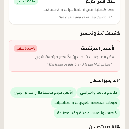
كيك آيس كريم
% إيجابي
100
انذكر كتحلية مميزة للمناسبات والاحتفالات.
"
Ice cream and cake very delicious
"
⚠️
أصناف تحتاج تحسين
الأسعار المرتفعة
% سلبي
100
بعض المراجعات شافت إن الأسعار مرتفعة شوي.
"
The issue of this brand is the high prices.
"
✅
ما يميز المكان
طاقم ودود واحترافي
الآيس كريم ينخلط طازج قدام الزبون
كيكات مخصصة للعيديات والمناسبات
خلطات ونكهات مميزة وغير معتادة
📝
نقاط للتحسين