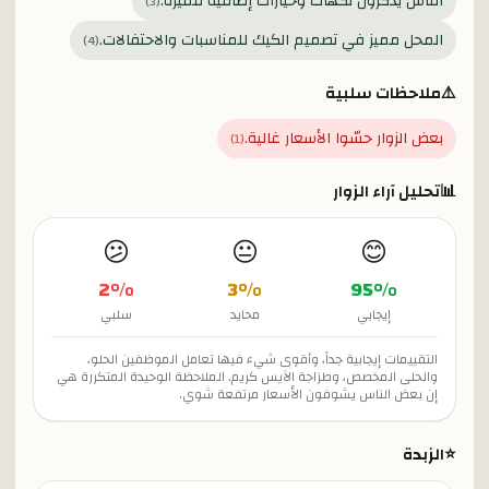
الناس يذكرون نكهات وخيارات إضافية مميزة.
)
3
(
المحل مميز في تصميم الكيك للمناسبات والاحتفالات.
)
4
(
⚠️
ملاحظات سلبية
بعض الزوار حسّوا الأسعار غالية.
)
1
(
📊
تحليل آراء الزوار
😕
😐
😊
2
%
3
%
95
%
إيجابي
محايد
سلبي
التقييمات إيجابية جداً، وأقوى شيء فيها تعامل الموظفين الحلو،
والحلى المخصص، وطزاجة الآيس كريم. الملاحظة الوحيدة المتكررة هي
إن بعض الناس يشوفون الأسعار مرتفعة شوي.
⭐
الزبدة