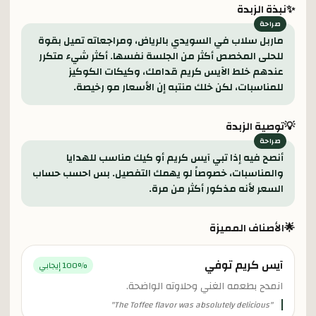
✨
نبذة الزبدة
ماربل سلاب في السويدي بالرياض، ومراجعاته تميل بقوة
للحلى المخصص أكثر من الجلسة نفسها. أكثر شيء متكرر
عندهم خلط الآيس كريم قدامك، وكيكات الكوكيز
للمناسبات، لكن خلك منتبه إن الأسعار مو رخيصة.
💡
توصية الزبدة
أنصح فيه إذا تبي آيس كريم أو كيك مناسب للهدايا
والمناسبات، خصوصاً لو يهمك التفصيل. بس احسب حساب
السعر لأنه مذكور أكثر من مرة.
🌟
الأصناف المميزة
آيس كريم توفي
% إيجابي
100
انمدح بطعمه الغني وحلاوته الواضحة.
"
The Toffee flavor was absolutely delicious
"