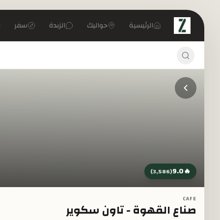
تخطي إلى المحتوى الرئيسي
الرئيسية
حواليك
الزبدة
سفر
9.0
🔥
)
3,586
(
CAFE
صناع القهوة - تاون سكوير