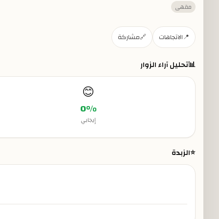
مقهى
📍
الاتجاهات
🔗
مشاركة
📊
تحليل آراء الزوار
😊
0
%
إيجابي
⭐
الزبدة