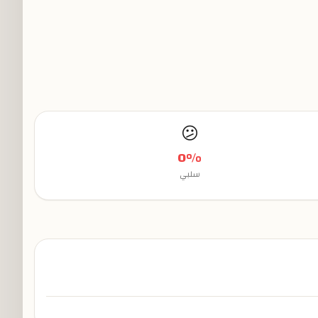
😕
0
%
سلبي