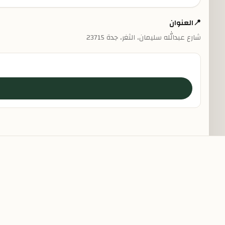
📍
العنوان
شارع عبدالله سليمان، الثغر، جدة 23715