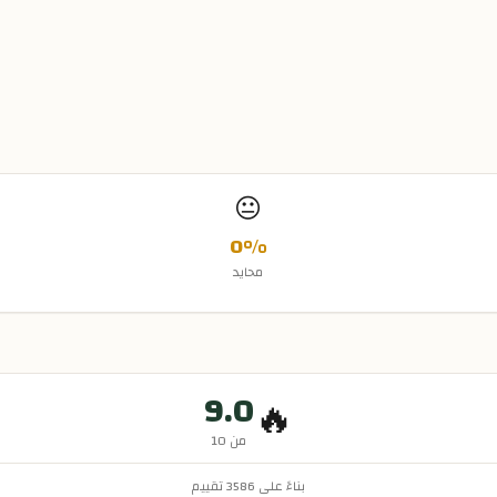
😐
0
%
محايد
9.0
🔥
من 10
بناءً على
3586
تقييم